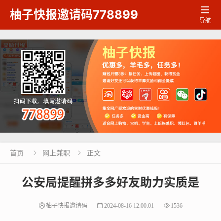

柚子快报邀请码778899
导航
首页
网上兼职
正文


公安局提醒拼多多好友助力实质是
柚子快报邀请码
2024-08-16 12:00:01
1536