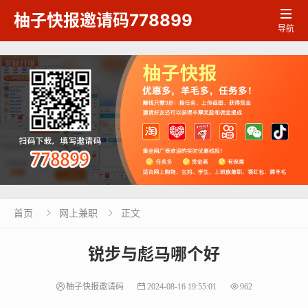

柚子快报邀请码778899
导航
首页
网上兼职
正文


锐步与彪马哪个好
柚子快报邀请码
2024-08-16 19:55:01
962