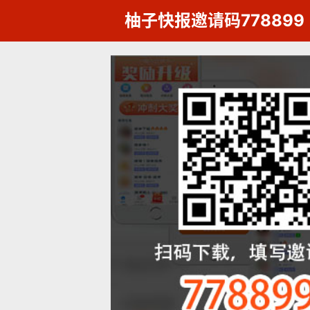
柚子快报邀请码778899