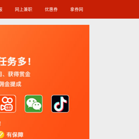
报
网上兼职
优惠券
拿券网