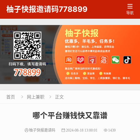

柚子快报邀请码778899
导航
首页
网上兼职
正文


哪个平台赚钱快又靠谱
柚子快报邀请码
2024-08-18 13:00:01
1439