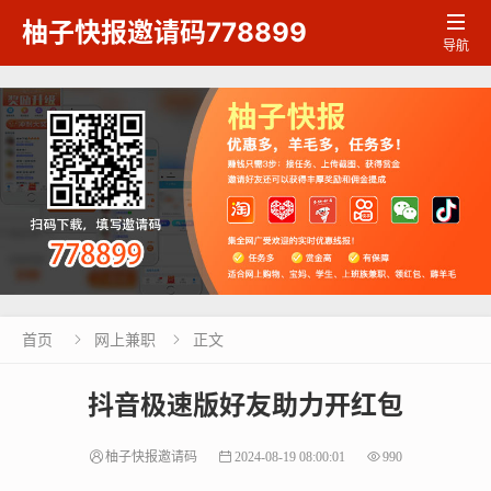

柚子快报邀请码778899
导航
首页
网上兼职
正文


抖音极速版好友助力开红包
柚子快报邀请码
2024-08-19 08:00:01
990