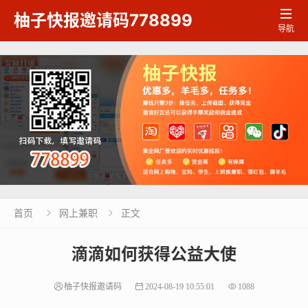

柚子快报邀请码778899
导航
首页
网上兼职
正文


滴滴如何获得公益大使
柚子快报邀请码
2024-08-19 10:55:01
1088