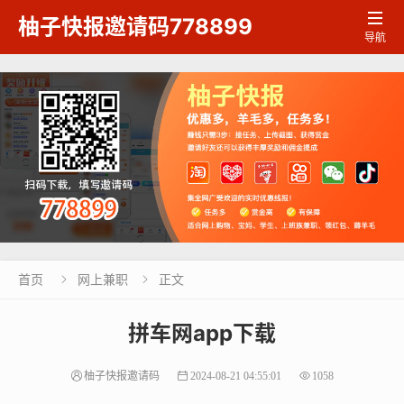

柚子快报邀请码778899
导航
首页
网上兼职
正文


拼车网app下载
柚子快报邀请码
2024-08-21 04:55:01
1058