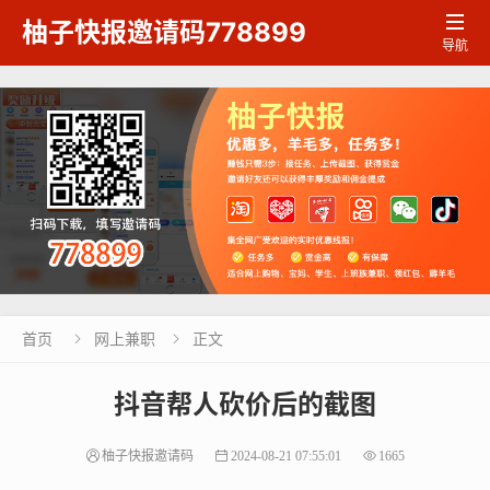

柚子快报邀请码778899
导航
首页
网上兼职
正文


抖音帮人砍价后的截图
柚子快报邀请码
2024-08-21 07:55:01
1665