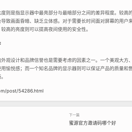
比度则是指显示器中最亮部分与最暗部分之间的差异程度。较高
会导致画面昏暗、缺乏立体感。对于需要长时间面对屏幕的用户
，较高的亮度则可以提高夜间使用的安全性。
誉
的外观设计和品牌信誉也是需要考虑的因素之一。一个美观大方
使用愉悦感；而一个知名品牌的显示器则可以保证产品的质量和
衡。
om/post/54286.html
蜜源官方邀请码哪个好