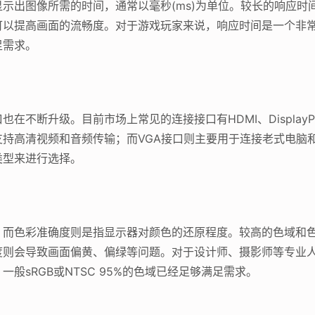
示出图像所需的时间，通常以毫秒(ms)为单位。较长的响应时
可以提高画面的流畅度。对于游戏玩家来说，响应时间是一个非
足需求。
断升级。目前市场上常见的连接接口有HDMI、DisplayPort、V
持高清视频和音频传输；而VGA接口则主要用于连接老式电脑
类型来进行选择。
，而色彩准确度则是指显示器对颜色的还原程度。较高的色域和
度则会导致画面偏黄、偏绿等问题。对于设计师、摄影师等专业
般sRGB或NTSC 95%的色域已经足够满足需求。