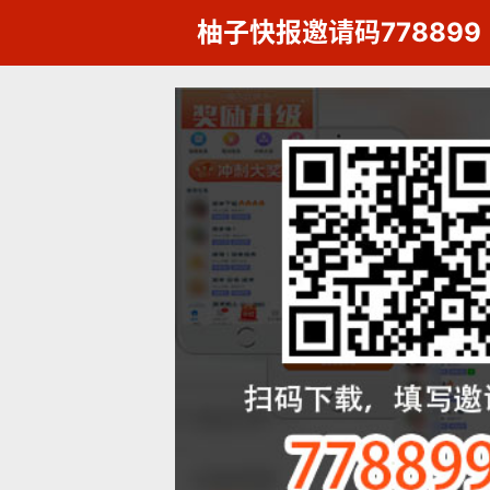
柚子快报邀请码778899