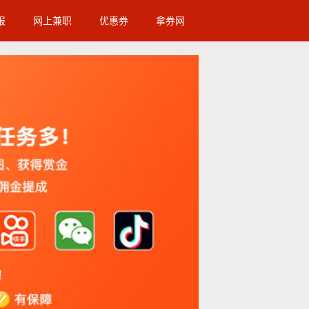
报
网上兼职
优惠券
拿券网