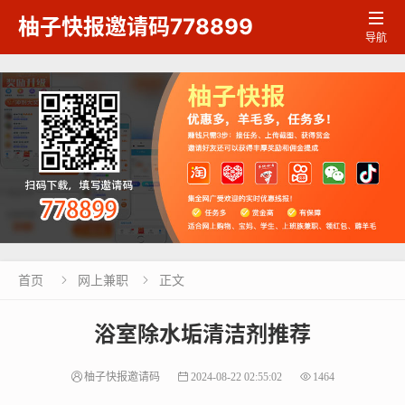

柚子快报邀请码778899
导航
首页
网上兼职
正文


浴室除水垢清洁剂推荐
柚子快报邀请码
2024-08-22 02:55:02
1464