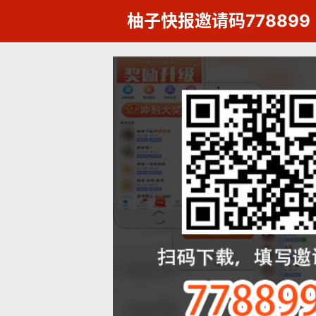
柚子快报邀请码778899