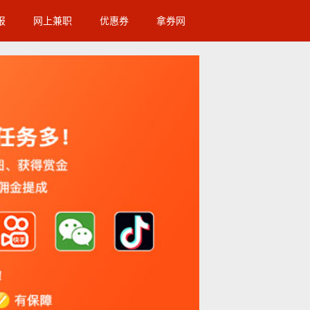
报
网上兼职
优惠券
拿券网