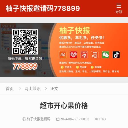

柚子快报邀请码778899
导航
首页
网上兼职
正文


超市开心果价格
柚子快报邀请码
2024-08-22 12:00:02
1363