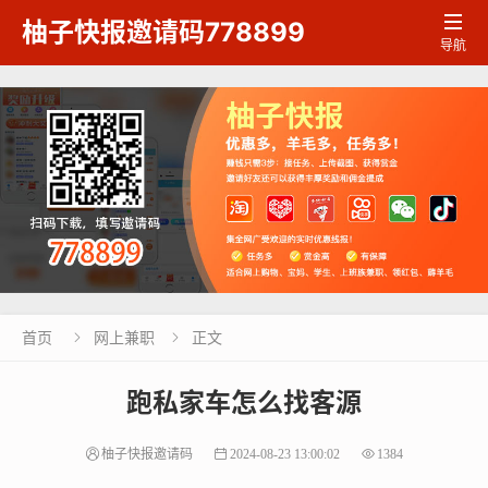

柚子快报邀请码778899
导航
首页
网上兼职
正文


跑私家车怎么找客源
柚子快报邀请码
2024-08-23 13:00:02
1384