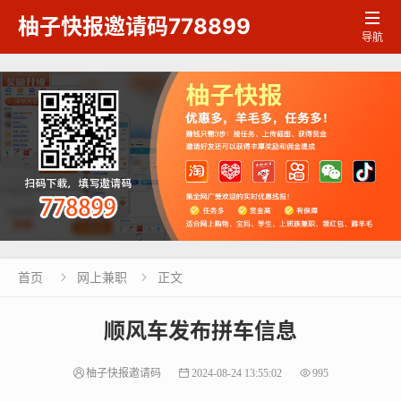

柚子快报邀请码778899
导航
首页
网上兼职
正文


顺风车发布拼车信息
柚子快报邀请码
2024-08-24 13:55:02
995