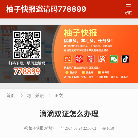

柚子快报邀请码778899
导航
首页
网上兼职
正文


滴滴双证怎么办理
柚子快报邀请码
2024-08-24 22:55:02
1650