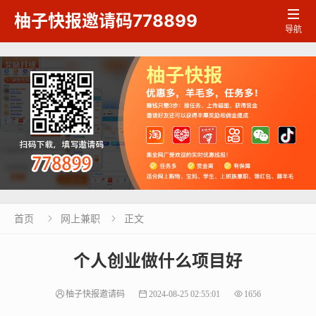

柚子快报邀请码778899
导航
首页
网上兼职
正文


个人创业做什么项目好
柚子快报邀请码
2024-08-25 02:55:01
1656