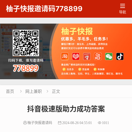

柚子快报邀请码778899
导航
首页
网上兼职
正文


抖音极速版助力成功答案
柚子快报邀请码
2024-08-26 04:55:01
1011