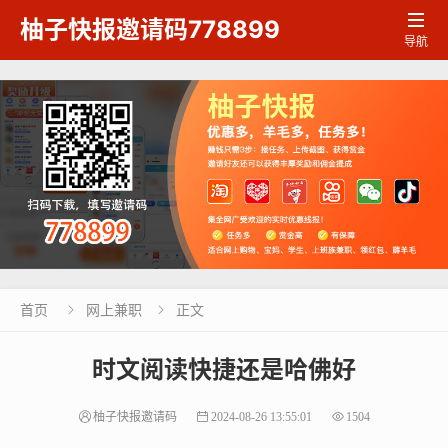

柚子快报邀请码778899
导航
首页
网上兼职
正文


时文阅读快捷还是哈佛好
柚子快报邀请码
2024-08-26 13:55:01
1504