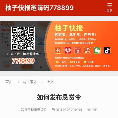

柚子快报邀请码778899
导航
首页
网上兼职
正文


如何发布悬赏令
柚子快报邀请码
2024-08-26 22:00:01
1683