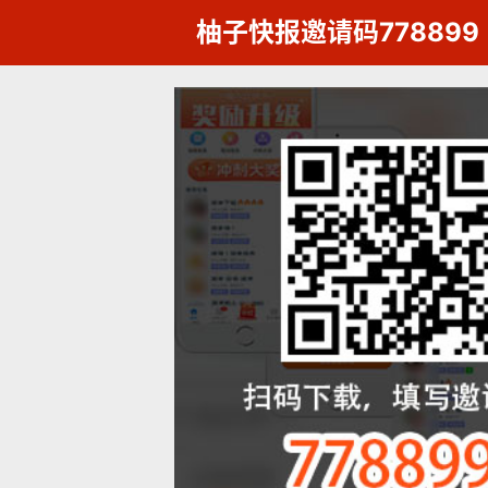
柚子快报邀请码778899