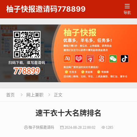

柚子快报邀请码778899
导航
首页
网上兼职
正文


速干衣十大名牌排名
柚子快报邀请码
2024-08-28 22:00:02
1285