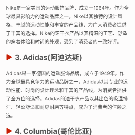
Nike是一家美国的运动服饰品牌，成立于1964年。作为全
球最具影响力的运动品牌之一，Nike以其独特的设计风
格、卓越的运动性能和丰富的产品线，为广大消费者提供
了丰富的选择。Nike的速干衣产品以其精湛的工艺、舒适
的穿着体验和时尚的外观，受到了消费者的一致好评。
3. Adidas(阿迪达斯)
Adidas是一家德国的运动服饰品牌，成立于1949年。作
为全球最具竞争力的运动品牌之一，Adidas以其专业的运
动性能、时尚的设计理念和丰富的产品线，为消费者提供
了全方位的选择。Adidas的速干衣产品以其出色的吸湿排
汗、轻盈舒适和耐穿耐磨等特点，成为了消费者的信赖之
选。
4. Columbia(哥伦比亚)