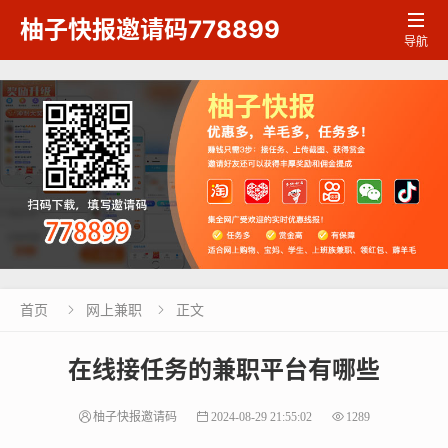

柚子快报邀请码778899
导航
首页
网上兼职
正文


在线接任务的兼职平台有哪些
柚子快报邀请码
2024-08-29 21:55:02
1289