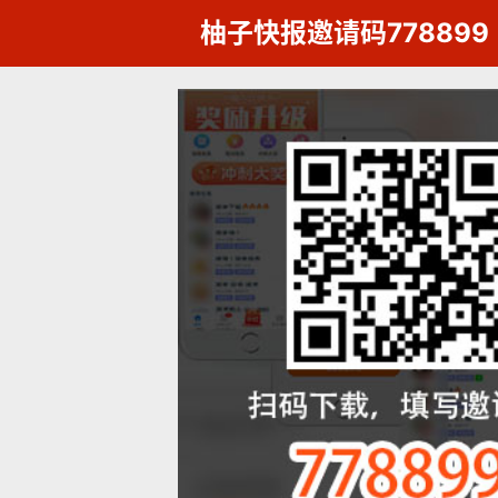
柚子快报邀请码778899