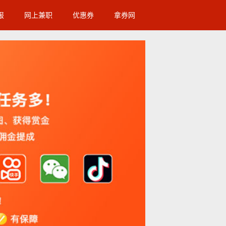
报
网上兼职
优惠券
拿券网