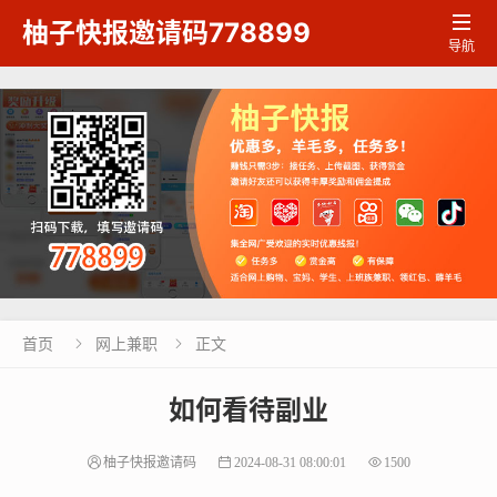

柚子快报邀请码778899
导航
首页
网上兼职
正文


如何看待副业
柚子快报邀请码
2024-08-31 08:00:01
1500