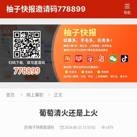

柚子快报邀请码778899
导航
首页
网上兼职
正文


葡萄清火还是上火
柚子快报邀请码
2024-08-31 15:55:02
1479