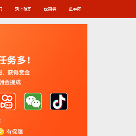
报
网上兼职
优惠券
拿券网