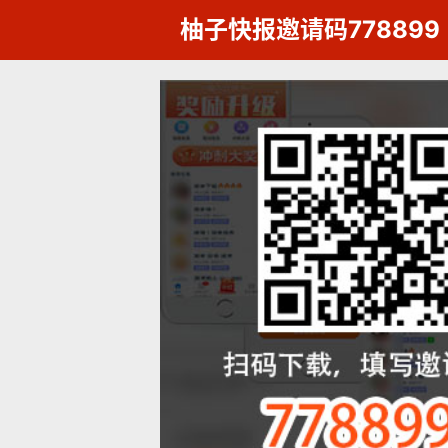
柚子快报邀请码778899