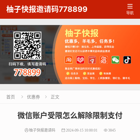

柚子快报邀请码778899
导航
首页
优惠券
正文


微信账户受限怎么解除限制支付
柚子快报邀请码
2024-09-15 10:00:01
3845