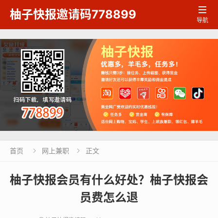

柚子快报邀请码778899
导航
首页
网上兼职
正文


柚子快报会员有什么好处？柚子快报会
员费怎么退