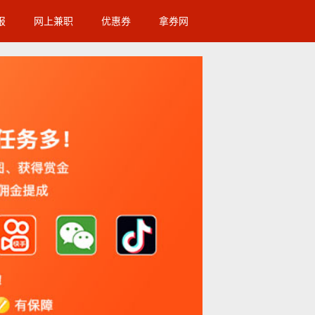
报
网上兼职
优惠券
拿券网