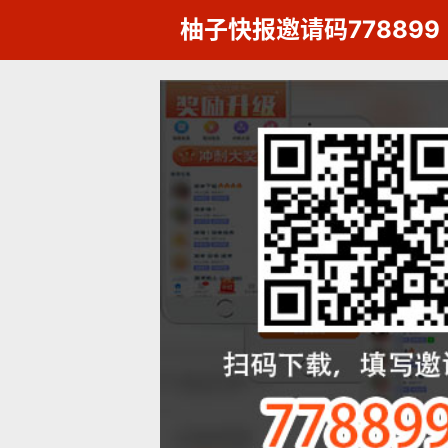
柚子快报邀请码778899