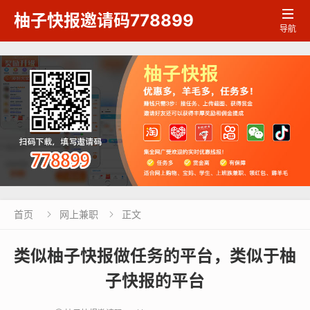

柚子快报邀请码778899
导航
首页
网上兼职
正文


类似柚子快报做任务的平台，类似于柚
子快报的平台