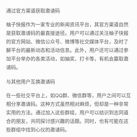
通过官方渠道获取邀请码
柚子快报作为一家专业的新闻资讯平台，其官方渠道自然
是获取邀请码的最直接途径。用户可以通过关注柚子快报
的官方网站、微信公众号、微博等社交媒体平台，及时了
解平台的最新动态和活动信息。此外，用户还可以通过参
加平台举办的各类活动，如抽奖、打卡等，有机会赢取邀
请码。
与其他用户互换邀请码
在一些社交平台上，如QQ群、微信群等，用户之间可以互
相分享邀请码。这种方式虽然相对麻烦，但却是一种非常
实用的方法。通过加入这些群组，用户可以结识到志同道
合的朋友，共同探讨感兴趣的话题。同时，也有可能在这
些群组中找到心仪的邀请码。