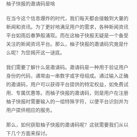
柚子快报的邀请码是啥
在当今这个信息爆炸的时代，我们每天都会接触到大量的
新闻和资讯。为了更好地满足用户的需求，各种新闻资讯
平台如雨后春笋般涌现。而在这柚子快报无疑是一个备受
关注的新闻资讯平台。那么，柚子快报的邀请码究竟是什
么呢？为您揭开这一谜底。
我们需要了解什么是邀请码。邀请码是一种用于验证用户
身份的代码，通常由一串数字或字母组成。通过输入正确
的邀请码，用户可以获得平台提供的特定权益，如免费试
用、专属优惠等。而柚子快报的邀请码，则是用户在注册
柚子快报时需要输入的一组特殊字符，以便平台识别并为
用户提供相应的服务。
那么，如何获取柚子快报的邀请码呢？这就需要我们从以
下几个方面来探讨。