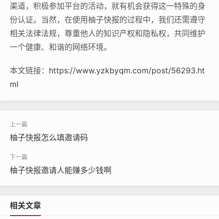
渠道，积极参加平台的活动，就有机会获得这一特殊的身
份认证。当然，在使用柚子快报的过程中，我们还需遵守
相关法律法规，尊重他人的知识产权和隐私权，共同维护
一个健康、和谐的网络环境。
本文链接：
https://www.yzkbyqm.com/post/56293.ht
ml
柚子快报怎么填邀请码
柚子快报邀请人能赚多少钱啊
相关文章