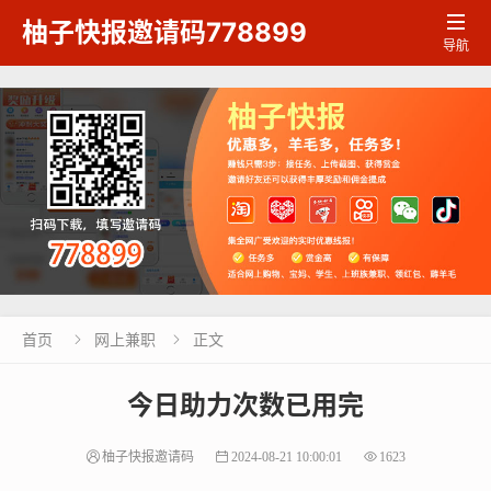

柚子快报邀请码778899
导航
首页
网上兼职
正文


今日助力次数已用完
柚子快报邀请码
2024-08-21 10:00:01
1623