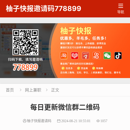

柚子快报邀请码778899
导航
首页
网上兼职
正文


每日更新微信群二维码
柚子快报邀请码
2024-08-21 10:55:01
1057