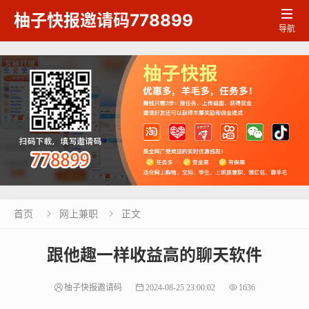

柚子快报邀请码778899
导航
首页
网上兼职
正文


跟他趣一样收益高的聊天软件
柚子快报邀请码
2024-08-25 23:00:02
1636