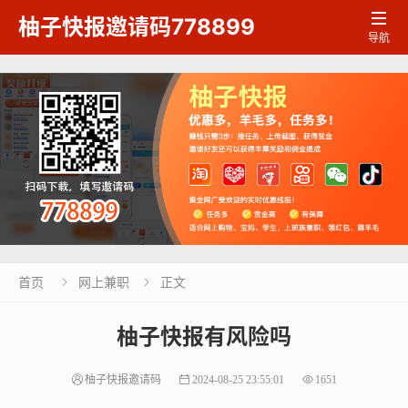

柚子快报邀请码778899
导航
首页
网上兼职
正文


柚子快报有风险吗
柚子快报邀请码
2024-08-25 23:55:01
1651