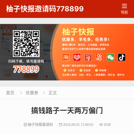

柚子快报邀请码778899
导航
首页
优惠券
正文


搞钱路子一天两万偏门
柚子快报邀请码
2024-09-01 15:00:03
1038