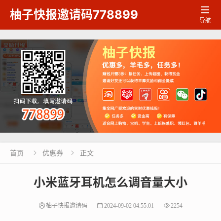

柚子快报邀请码778899
导航
首页
优惠券
正文


小米蓝牙耳机怎么调音量大小
柚子快报邀请码
2024-09-02 04:55:01
2254