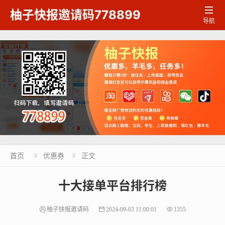

柚子快报邀请码778899
导航
首页
优惠券
正文


十大接单平台排行榜
柚子快报邀请码
2024-09-03 11:00:01
1355