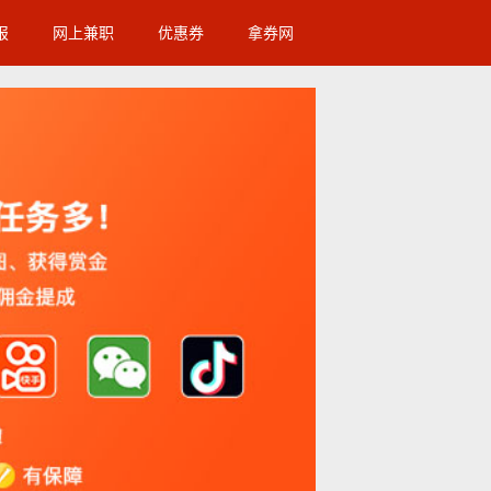
报
网上兼职
优惠券
拿券网