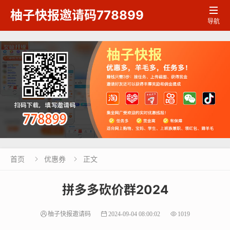

柚子快报邀请码778899
导航
首页
优惠券
正文


拼多多砍价群2024
柚子快报邀请码
2024-09-04 08:00:02
1019