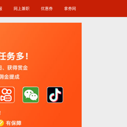
报
网上兼职
优惠券
拿券网