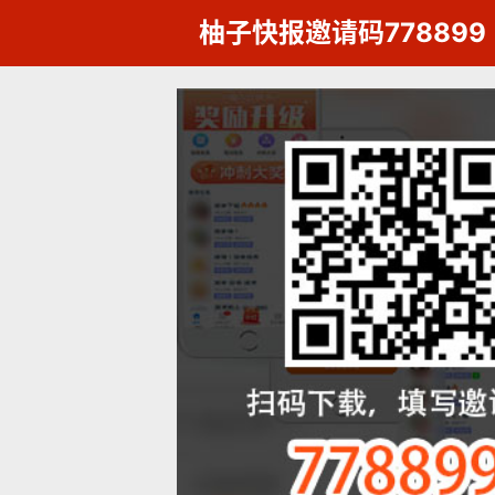
柚子快报邀请码778899