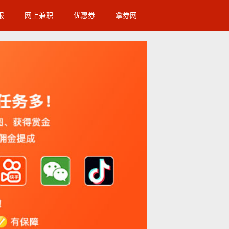
报
网上兼职
优惠券
拿券网