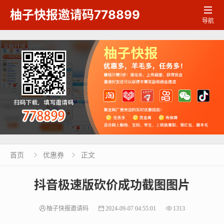

柚子快报邀请码778899
导航
首页
优惠券
正文


抖音极速版砍价成功截图图片
柚子快报邀请码
2024-09-07 04:55:01
1313