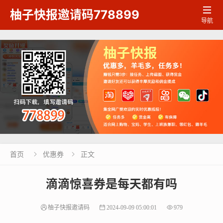

柚子快报邀请码778899
导航
首页
优惠券
正文


滴滴惊喜券是每天都有吗
柚子快报邀请码
2024-09-09 05:00:01
979