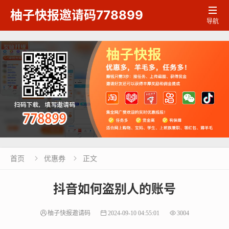

柚子快报邀请码778899
导航
首页
优惠券
正文


抖音如何盗别人的账号
柚子快报邀请码
2024-09-10 04:55:01
3004