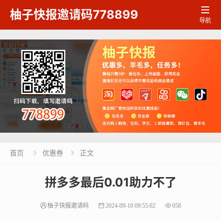

柚子快报邀请码778899
导航
首页
优惠券
正文


拼多多最后0.01助力不了
柚子快报邀请码
2024-09-10 09:55:02
958