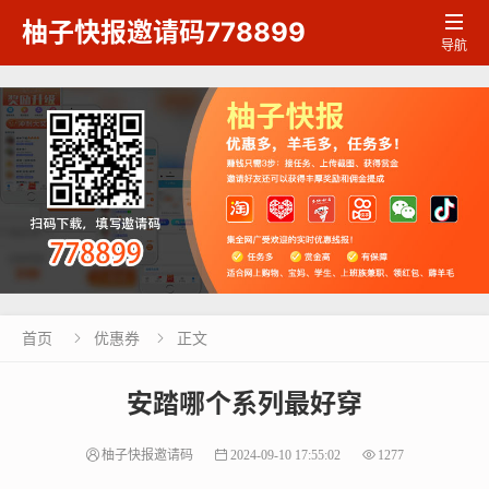

柚子快报邀请码778899
导航
首页
优惠券
正文


安踏哪个系列最好穿
柚子快报邀请码
2024-09-10 17:55:02
1277