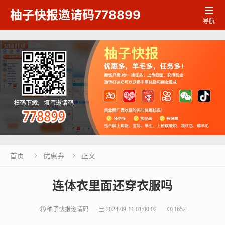

柚子快报邀请码778899
导航
首页
优惠券
正文


连体衣里面还穿衣服吗
柚子快报邀请码
2024-09-11 01:00:02
1652