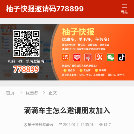

柚子快报邀请码778899
导航
首页
优惠券
正文


滴滴车主怎么邀请朋友加入
柚子快报邀请码
2024-09-11 12:55:01
1517