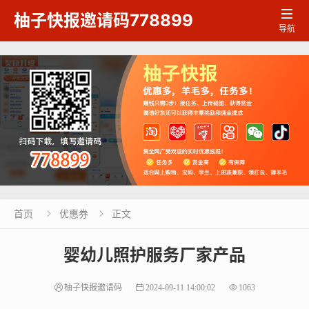

柚子快报邀请码778899
导航
首页
优惠券
正文


婴幼儿照护服务厂家产品
柚子快报邀请码
2024-09-11 14:00:02
1063